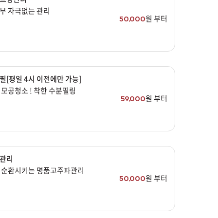
부 자극없는 관리
원 부터
50,000
필[평일 4시 이전에만 가능]
 모공청소 ! 착한 수분필링
원 부터
59,000
관리
 순환시키는 명품고주파관리
원 부터
50,000