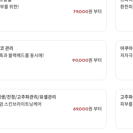
리프팅
부를 위한!
환한피
색소
원 부터
79,000
제모
여드름/모공
스킨부스터
코 관리
아쿠아
스킨케어
축과 블랙헤드를 동시에!
저자극
원 부터
90,000
체형
항노화수액
기타
재생/진정/고주파관리/유셀관리
고주파
엄 스킨브라이트닝케어
피부를
원 부터
69,000