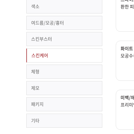
색소
환한 피
여드름/모공/흉터
스킨부스터
화이트 
스킨케어
모공수
체형
제모
미백/
패키지
프리미
기타