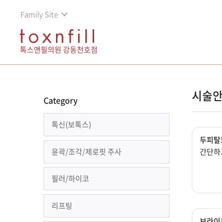
Family Site
톡스앤필의원 강동천호점
시술안
Category
톡신(보톡스)
두피탈
윤곽/조각/제로핏 주사
간단하
필러/하이코
리프팅
브라이