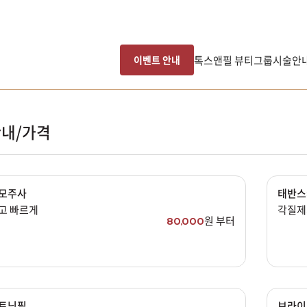
톡스앤필 뷰티그룹
시술안
이벤트 안내
내/가격
모주사
태반스
고 빠르게
각질제
원 부터
80,000
남은 시술/관리권 예약
남은 시술/관리권 종류 선택
트닝필
브라이