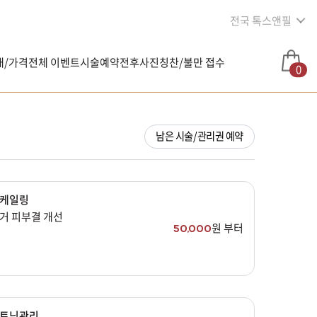
전국 톡스앤필
내/가격
전체 이벤트
시술예약
전후사진
칭찬/불만 접수
0
남은 시술/관리권 예약
케일링
거 피부결 개선
원 부터
50,000
트닝관리