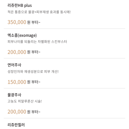
리쥬란HB plus
적은 통증으로 물광+피부재생 효과를 동시에!
350,000
원 부터~
엑소좀(exomage)
피부나이를 되돌리는 차별화된 스킨부스터
200,000
원 부터~
연어주사
성장인자와 재생성분으로 피부 개선!
150,000
원 부터~
물광주사
고농도 히알루론산 시술!
200,000
원 부터~
리쥬란힐러