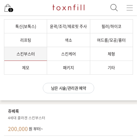
남은 시술/관리권 예약
0
남은 시술/관리권 종류 선택
톡신(보톡스)
윤곽/조각/제로핏 주사
필러/하이코
리프팅
리프팅
색소
여드름/모공/흉터
색소
스킨부스터
스킨케어
체형
제모
여드름/모공
제모
패키지
기타
스킨부스터
스킨케어
남은 시술/관리권 예약
체형
항노화수액
쥬베룩
기타
4세대 콜라겐 스킨부스터
200,000
원 부터~