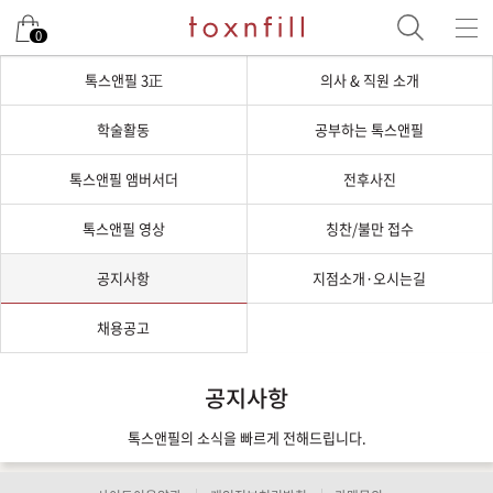
0
톡스앤필 3正
의사 & 직원 소개
학술활동
공부하는 톡스앤필
톡스앤필 앰버서더
전후사진
톡스앤필 영상
칭찬/불만 접수
공지사항
지점소개·오시는길
채용공고
공지사항
톡스앤필의 소식을 빠르게 전해드립니다.