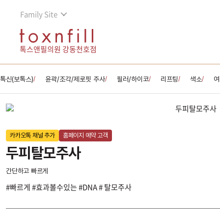
Family Site
톡스앤필의원 강동천호점
톡신(보톡스)
윤곽/조각/제로핏 주사
필러/하이코
리프팅
색소
여
/
/
/
/
/
카카오톡 채널 추가
홈페이지 예약 고객
두피탈모주사
간단하고 빠르게
#빠르게 #효과볼수있는 #DNA # 탈모주사