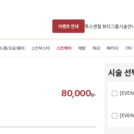
톡스앤필 뷰티그룹
시술안
이벤트 안내
드름/모공/흉터
스킨부스터
스킨케어
체형
제모
패키지
기타
/
/
/
/
/
/
시술 선
80,000
[EVE
원~
[EVE