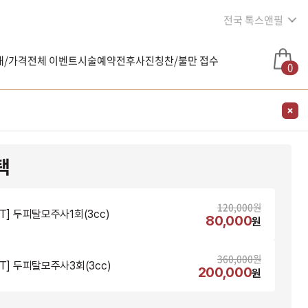
전국 톡스앤필
내/가격
전체 이벤트
시술예약
전후사진
칭찬/불만 접수
0
택
120,000
원
NT] 두피탈모주사1회(3cc)
80,000
원
360,000
원
NT] 두피탈모주사3회(3cc)
200,000
원