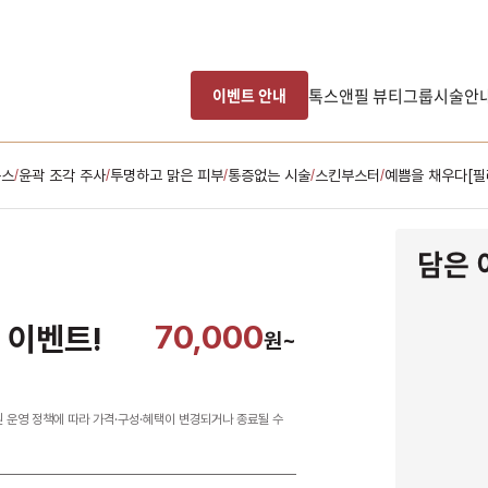
톡스앤필 뷰티그룹
시술안
이벤트 안내
톡스
윤곽 조각 주사
투명하고 맑은 피부
통증없는 시술
스킨부스터
예쁨을 채우다[필
/
/
/
/
/
담은 
70,000
 이벤트!
원~
원 운영 정책에 따라 가격·구성·혜택이 변경되거나 종료될 수