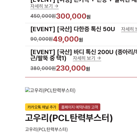
자세히 보기 ->
300,000
450,000원
원
[EVENT] [국산] 다한증 톡신 50U
자세히 보
49,000
90,000원
원
[EVENT] [국산] 바디 톡신 200U (종아리
근/팔뚝 중 택1)
자세히 보기 ->
230,000
380,000원
원
카카오톡 채널 추가
홈페이지 예약/내원 고객
고우리(PCL탄력부스터)
고우리(PCL탄력부스터)