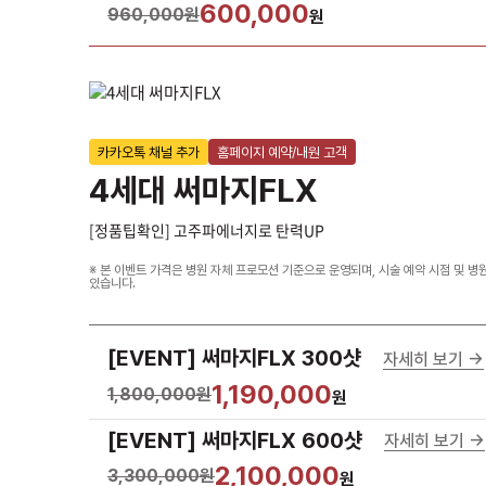
600,000
960,000원
원
카카오톡 채널 추가
홈페이지 예약/내원 고객
4세대 써마지FLX
[정품팁확인] 고주파에너지로 탄력UP
※ 본 이벤트 가격은 병원 자체 프로모션 기준으로 운영되며, 시술 예약 시점 및 병
있습니다.
[EVENT] 써마지FLX 300샷
자세히 보기 ->
1,190,000
1,800,000원
원
[EVENT] 써마지FLX 600샷
자세히 보기 ->
2,100,000
3,300,000원
원