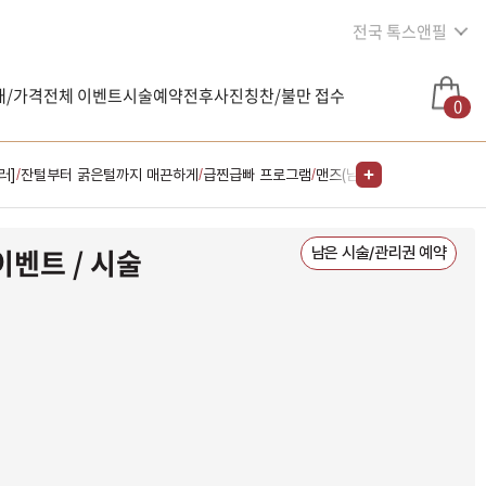
전국 톡스앤필
내/가격
전체 이벤트
시술예약
전후사진
칭찬/불만 접수
0
러]
잔털부터 굵은털까지 매끈하게
급찐급빠 프로그램
맨즈(남성) 전용
여드름 근본
/
/
/
/
이벤트 / 시술
남은 시술/관리권 예약