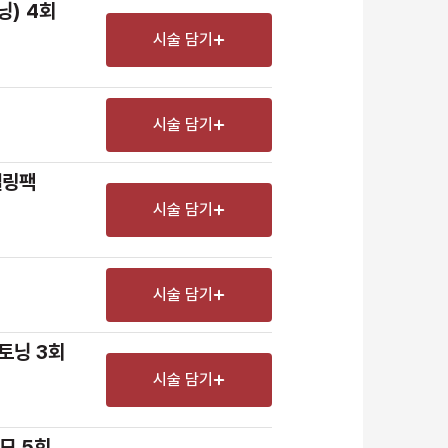
색소
닝) 4회
제모
시술 담기
여드름/모공
스킨부스터
시술 담기
스킨케어
체형
델링팩
시술 담기
항노화수액
기타
시술 담기
 토닝 3회
시술 담기
장바구니 담기
예약하기
제모 5회