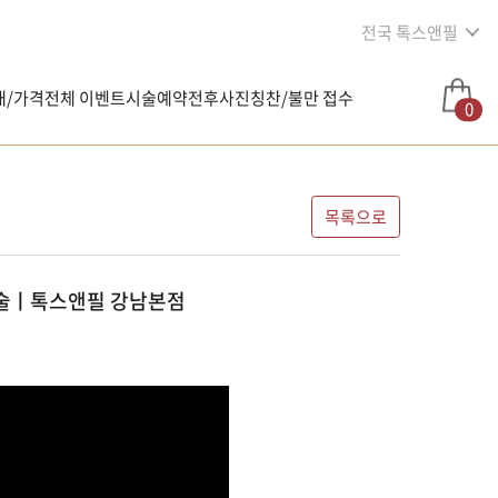
전국 톡스앤필
내/가격
전체 이벤트
시술예약
전후사진
칭찬/불만 접수
0
목록으로
시술ㅣ톡스앤필 강남본점