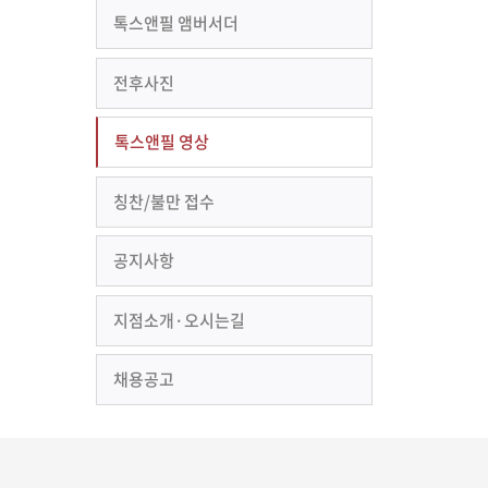
톡스앤필 앰버서더
전후사진
톡스앤필 영상
칭찬/불만 접수
공지사항
지점소개·오시는길
채용공고