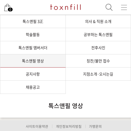
0
톡스앤필 3正
의사 & 직원 소개
학술활동
공부하는 톡스앤필
톡스앤필 앰버서더
전후사진
톡스앤필 영상
칭찬/불만 접수
공지사항
지점소개·오시는길
채용공고
톡스앤필 영상
사이트이용약관
개인정보처리방침
가맹문의