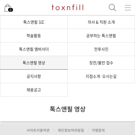
0
톡스앤필 3正
의사 & 직원 소개
학술활동
공부하는 톡스앤필
톡스앤필 앰버서더
전후사진
톡스앤필 영상
칭찬/불만 접수
공지사항
지점소개·오시는길
채용공고
톡스앤필 영상
사이트이용약관
개인정보처리방침
가맹문의